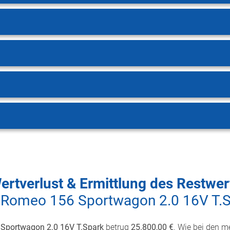
ertverlust & Ermittlung des Restwer
 Romeo 156 Sportwagon 2.0 16V T.
Sportwagon 2.0 16V T.Spark
betrug
25.800,00 €
. Wie bei den m