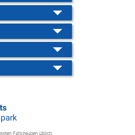
ts
Spark
eisten Fahrzeugen üblich,