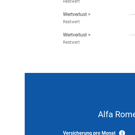
Restwert
Wertverlust
>
Restwert
Wertverlust
>
Restwert
Alfa Rome
Versicherung pro Monat