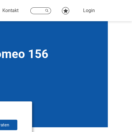
Kontakt
Login
Romeo 156
raten