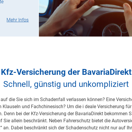
te
Mehr Infos
Kfz-Versicherung der BavariaDirekt
Schnell, günstig und unkompliziert
auf die Sie sich im Schadenfall verlassen können? Eine Versicher
on Klauseln und Fachchinesisch? Um die i deale Versicherung für 
h. Denn bei der Kfz-Versicherung der BavariaDirekt bekommen S
uf Sie allein beschränkt. Neben Fahrerschutz bietet die Autover
 an. Dabei beschränkt sich der Schadenschutz nicht nur auf Ihre 