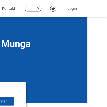
Kontakt
Login
W Munga
raten