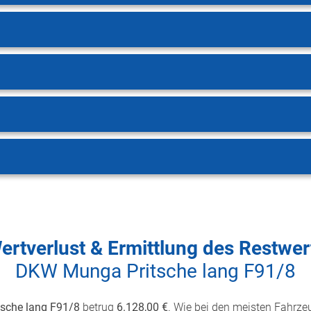
ertverlust & Ermittlung des Restwer
DKW Munga Pritsche lang F91/8
sche lang F91/8
betrug
6.128,00 €
. Wie bei den meisten Fahrzeu