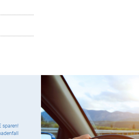
€ sparen!
hadenfall