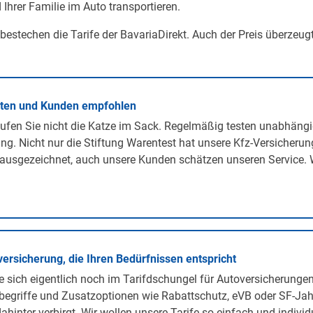
 Ihrer Familie im Auto transportieren.
 bestechen die Tarife der BavariaDirekt. Auch der Preis überzeug
rten und Kunden empfohlen
ufen Sie nicht die Katze im Sack. Regelmäßig testen unabhängi
ng. Nicht nur die Stiftung Warentest hat unsere Kfz-Versicherun
ausgezeichnet, auch unsere Kunden schätzen unseren Service. 
versicherung, die Ihren Bedürfnissen entspricht
 sich eigentlich noch im Tarifdschungel für Autoversicherunge
egriffe und Zusatzoptionen wie Rabattschutz, eVB oder SF-Jah
ahinter verbirgt. Wir wollen unsere Tarife so einfach und individ