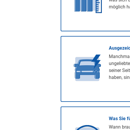
möglich ha
Ausgezeic
Manchmal 
ungeliebte
seiner Sei
haben, sin
Was Sie f
Wann brauc